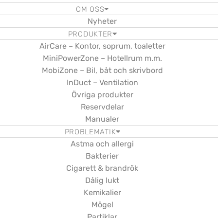
OM OSS
Nyheter
PRODUKTER
AirCare – Kontor, soprum, toaletter
MiniPowerZone – Hotellrum m.m.
MobiZone – Bil, båt och skrivbord
InDuct – Ventilation
Övriga produkter
Reservdelar
Manualer
PROBLEMATIK
Astma och allergi
Bakterier
Cigarett & brandrök
Dålig lukt
Kemikalier
Mögel
Partiklar