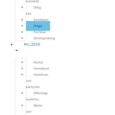
brandrök
Dålig
lukt
Kemikalier
Mögel
Partiklar
Smittspridning
MILJÖER
Kontor
Hemtjänst
Hotellrum
och
båthytter
Offentliga
toaletter
Skolor
och