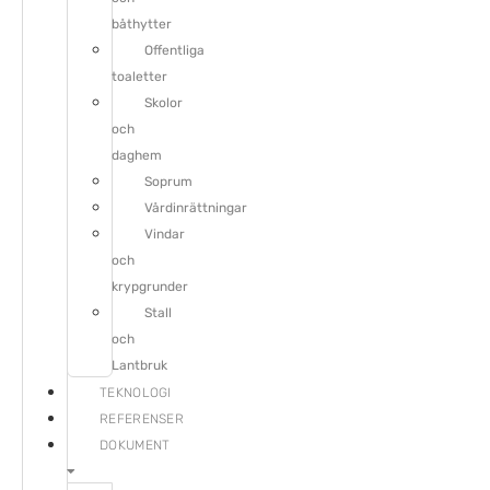
båthytter
Offentliga
toaletter
Skolor
och
daghem
Soprum
Vårdinrättningar
Vindar
och
krypgrunder
Stall
och
Lantbruk
TEKNOLOGI
REFERENSER
DOKUMENT