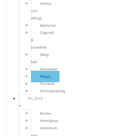
Astma
och
allergi
Bakterier
Cigarett
&
brandrök
Dålig
lukt
Kemikalier
Mögel
Partiklar
Smittspridning
MILJÖER
Kontor
Hemtjänst
Hotellrum
och