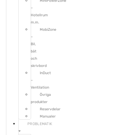
MiniPowerZone
–
Hotellrum
m.m.
MobiZone
–
Bil,
båt
och
skrivbord
InDuct
–
Ventilation
Övriga
produkter
Reservdelar
Manualer
PROBLEMATIK