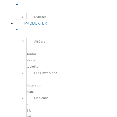
Nyheter
PRODUKTER
AirCare
–
Kontor,
soprum,
toaletter
MiniPowerZone
–
Hotellrum
m.m.
MobiZone
–
Bil,
båt