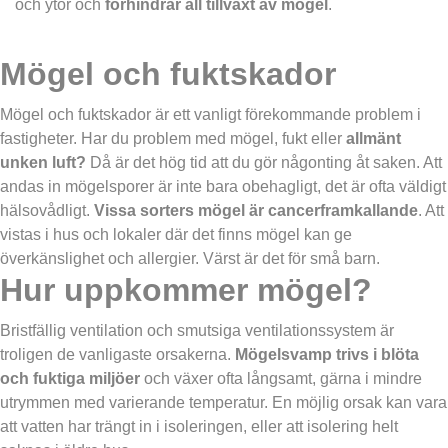
och ytor och
förhindrar all tillväxt av mögel
.
Mögel och fuktskador
Mögel och fuktskador är ett vanligt förekommande problem i
fastigheter. Har du problem med mögel, fukt eller
allmänt
unken luft?
Då är det hög tid att du gör någonting åt saken. Att
andas in mögelsporer är inte bara obehagligt, det är ofta väldigt
hälsovådligt.
Vissa sorters mögel är cancerframkallande
. Att
vistas i hus och lokaler där det finns mögel kan ge
överkänslighet och allergier. Värst är det för små barn.
Hur uppkommer mögel?
Bristfällig ventilation och smutsiga ventilationssystem är
troligen de vanligaste orsakerna.
Mögelsvamp trivs i blöta
och fuktiga miljöer
och växer ofta långsamt, gärna i mindre
utrymmen med varierande temperatur. En möjlig orsak kan vara
att vatten har trängt in i isoleringen, eller att isolering helt