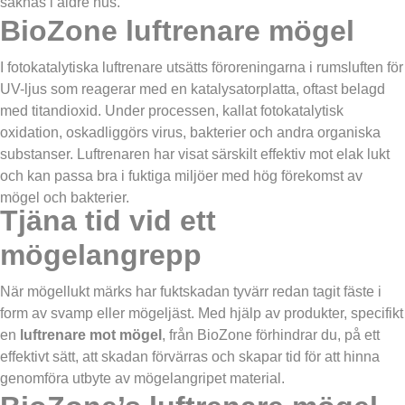
saknas i äldre hus.
BioZone luftrenare mögel
I fotokatalytiska luftrenare utsätts föroreningarna i rumsluften för
UV-ljus som reagerar med en katalysatorplatta, oftast belagd
med titandioxid. Under processen, kallat fotokatalytisk
oxidation, oskadliggörs virus, bakterier och andra organiska
substanser. Luftrenaren har visat särskilt effektiv mot elak lukt
och kan passa bra i fuktiga miljöer med hög förekomst av
mögel och bakterier.
Tjäna tid vid ett
mögelangrepp
När mögellukt märks har fuktskadan tyvärr redan tagit fäste i
form av svamp eller mögeljäst. Med hjälp av produkter, specifikt
en
luftrenare mot mögel
, från BioZone förhindrar du, på ett
effektivt sätt, att skadan förvärras och skapar tid för att hinna
genomföra utbyte av mögelangripet material.