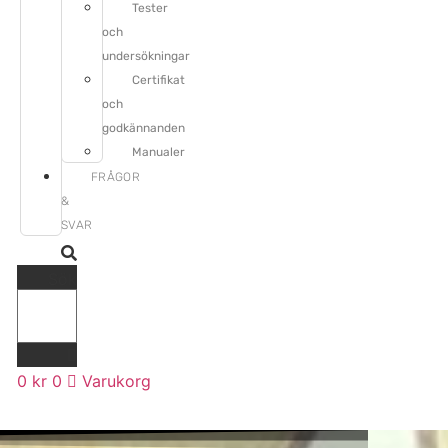
Tester
och
undersökningar
Certifikat
och
godkännanden
Manualer
FRÅGOR
&
SVAR
Sök
0
kr
0
Varukorg