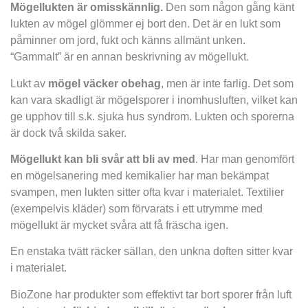
Mögellukten är omisskännlig.
Den som någon gång känt
lukten av mögel glömmer ej bort den. Det är en lukt som
påminner om jord, fukt och känns allmänt unken.
“Gammalt” är en annan beskrivning av mögellukt.
Lukt av
mögel väcker obehag
, men är inte farlig. Det som
kan vara skadligt är mögelsporer i inomhusluften, vilket kan
ge upphov till s.k. sjuka hus syndrom. Lukten och sporerna
är dock två skilda saker.
Mögellukt kan bli svår att bli av med
. Har man genomfört
en mögelsanering med kemikalier har man bekämpat
svampen, men lukten sitter ofta kvar i materialet. Textilier
(exempelvis kläder) som förvarats i ett utrymme med
mögellukt är mycket svåra att få fräscha igen.
En enstaka tvätt räcker sällan, den unkna doften sitter kvar
i materialet.
BioZone har produkter som effektivt tar bort sporer från luft