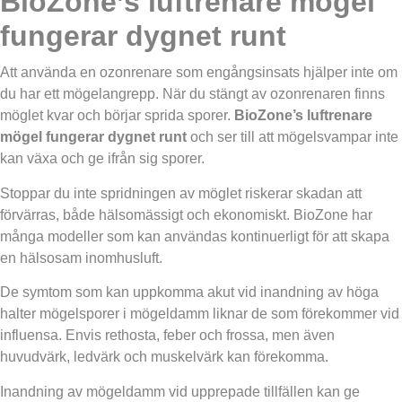
BioZone’s luftrenare mögel
fungerar dygnet runt
Att använda en ozonrenare som engångsinsats hjälper inte om
du har ett mögelangrepp. När du stängt av ozonrenaren finns
möglet kvar och börjar sprida sporer.
BioZone’s luftrenare
mögel fungerar dygnet runt
och ser till att mögelsvampar inte
kan växa och ge ifrån sig sporer.
Stoppar du inte spridningen av möglet riskerar skadan att
förvärras, både hälsomässigt och ekonomiskt. BioZone har
många modeller som kan användas kontinuerligt för att skapa
en hälsosam inomhusluft.
De symtom som kan uppkomma akut vid inandning av höga
halter mögelsporer i mögeldamm liknar de som förekommer vid
influensa. Envis rethosta, feber och frossa, men även
huvudvärk, ledvärk och muskelvärk kan förekomma.
Inandning av mögeldamm vid upprepade tillfällen kan ge