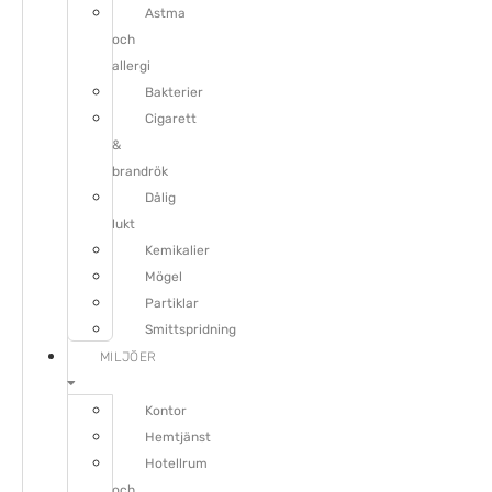
Astma
och
allergi
Bakterier
Cigarett
&
brandrök
Dålig
lukt
Kemikalier
Mögel
Partiklar
Smittspridning
MILJÖER
Kontor
Hemtjänst
Hotellrum
och