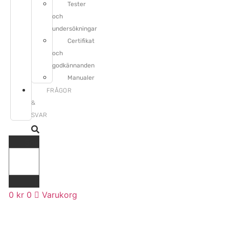
Tester
och
undersökningar
Certifikat
och
godkännanden
Manualer
FRÅGOR
&
SVAR
Sök
0
kr
0
Varukorg