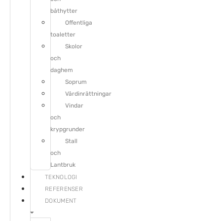
båthytter
Offentliga
toaletter
Skolor
och
daghem
Soprum
Vårdinrättningar
Vindar
och
krypgrunder
Stall
och
Lantbruk
TEKNOLOGI
REFERENSER
DOKUMENT