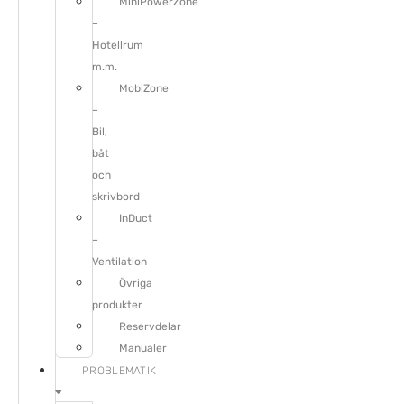
MiniPowerZone
–
Hotellrum
m.m.
MobiZone
–
Bil,
båt
och
skrivbord
InDuct
–
Ventilation
Övriga
produkter
Reservdelar
Manualer
PROBLEMATIK