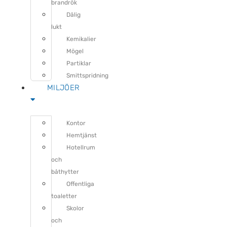
brandrök
Dålig
lukt
Kemikalier
Mögel
Partiklar
Smittspridning
MILJÖER
Kontor
Hemtjänst
Hotellrum
och
båthytter
Offentliga
toaletter
Skolor
och