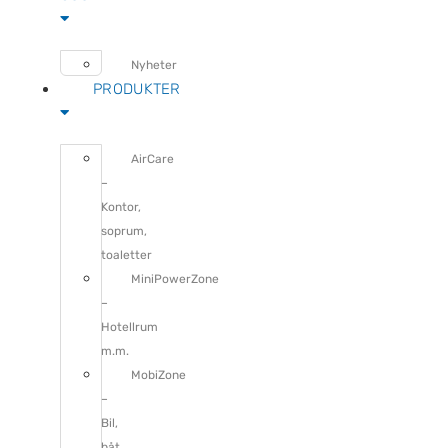
Nyheter
PRODUKTER
AirCare
–
Kontor,
soprum,
toaletter
MiniPowerZone
–
Hotellrum
m.m.
MobiZone
–
Bil,
båt