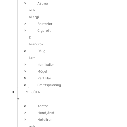
Astma
och
allergi
Bakterier
Cigarett
&
brandrök
Dålig
lukt
Kemikalier
Mögel
Partiklar
Smittspridning
MILJÖER
Kontor
Hemtjänst
Hotellrum
och