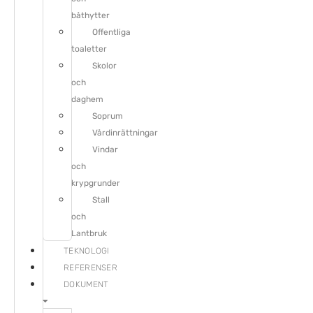
båthytter
Offentliga
toaletter
Skolor
och
daghem
Soprum
Vårdinrättningar
Vindar
och
krypgrunder
Stall
och
Lantbruk
TEKNOLOGI
REFERENSER
DOKUMENT