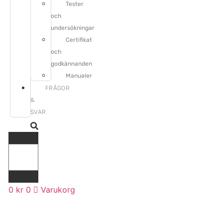
Tester
och
undersökningar
Certifikat
och
godkännanden
Manualer
FRÅGOR
&
SVAR
Sök
0
kr
0
Varukorg