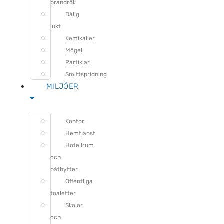
brandrök
Dålig
lukt
Kemikalier
Mögel
Partiklar
Smittspridning
MILJÖER
Kontor
Hemtjänst
Hotellrum
och
båthytter
Offentliga
toaletter
Skolor
och