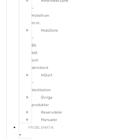
MiniPowerZone
–
Hotellrum
m.m.
MobiZone
–
Bil,
båt
och
skrivbord
InDuct
–
Ventilation
Övriga
produkter
Reservdelar
Manualer
PROBLEMATIK