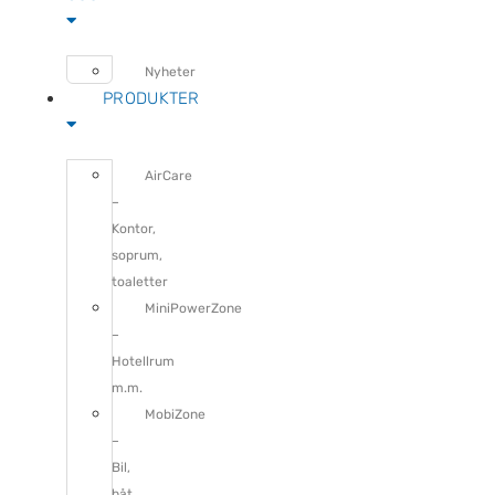
Nyheter
PRODUKTER
AirCare
–
Kontor,
soprum,
toaletter
MiniPowerZone
–
Hotellrum
m.m.
MobiZone
–
Bil,
båt