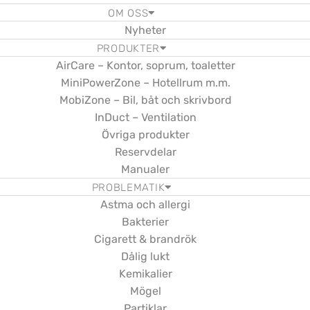
OM OSS
Nyheter
PRODUKTER
AirCare – Kontor, soprum, toaletter
MiniPowerZone – Hotellrum m.m.
MobiZone – Bil, båt och skrivbord
InDuct – Ventilation
Övriga produkter
Reservdelar
Manualer
PROBLEMATIK
Astma och allergi
Bakterier
Cigarett & brandrök
Dålig lukt
Kemikalier
Mögel
Partiklar