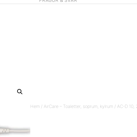
FRÅGOR & SVAR
Hem
/
AirCare – Toaletter, soprum, kylrum
/ AC-D 10,