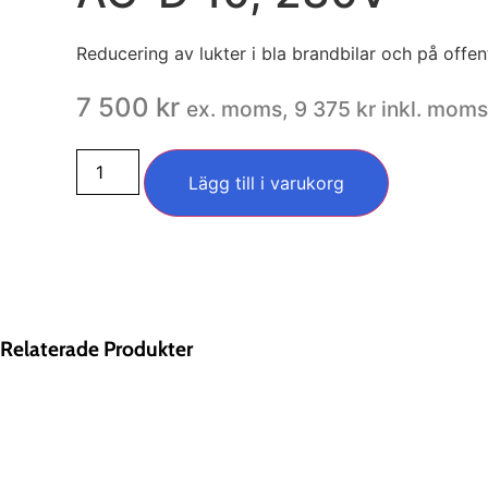
Reducering av lukter i bla brandbilar och på offentl
7 500
kr
ex. moms,
9 375
kr
inkl. moms
AC-
D
Lägg till i varukorg
10,
230V
mängd
Relaterade Produkter